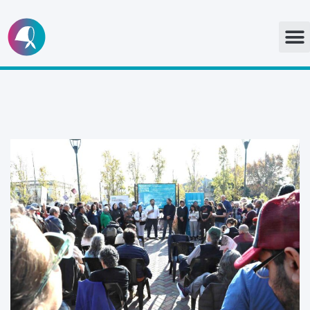
Ir
al
contenido