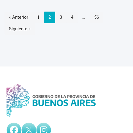
« Anterior
1
2
3
4
…
56
Siguiente »