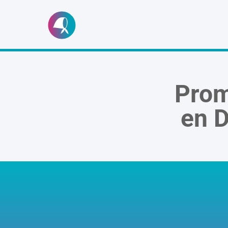
Ir
al
contenido
Prom
en
D