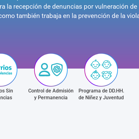
ra la recepción de denuncias por vulneración de 
omo también trabaja en la prevención de la viol
os Sin
Control de Admisión
Programa de DD.HH.
encias
y Permanencia
de Niñez y Juventud