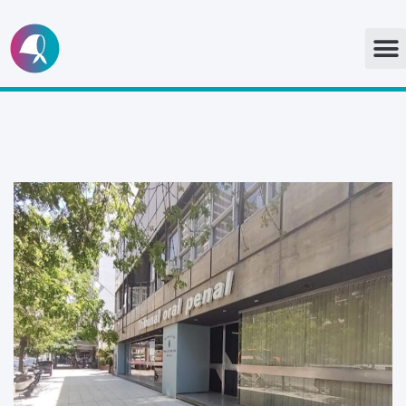
Ir
al
contenido