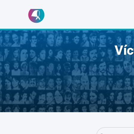
Ir
al
contenido
Ví