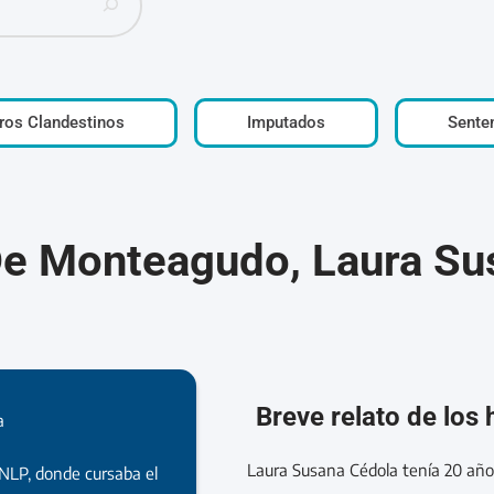
ros Clandestinos
Imputados
Sente
De Monteagudo, Laura Su
Breve relato de los
a
Laura Susana Cédola tenía 20 años
NLP, donde cursaba el