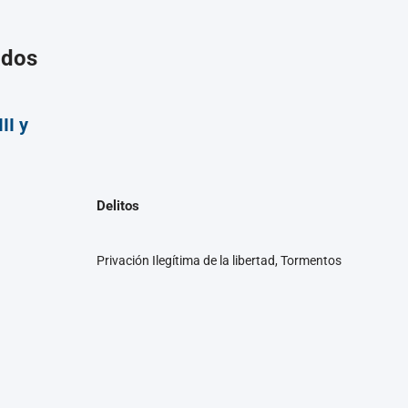
ados
II y
Delitos
Privación Ilegítima de la libertad, Tormentos