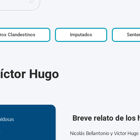
ros Clandestinos
Imputados
Sente
íctor Hugo
Breve relato de los
aldosas
Nicolás Bellantonio y Victor Hugo
7