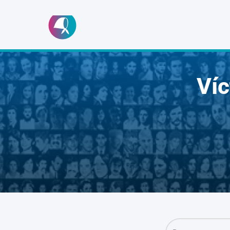
Ir
al
contenido
Ví