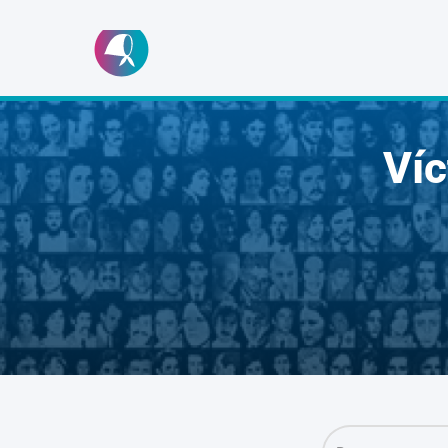
Ir
al
contenido
Ví