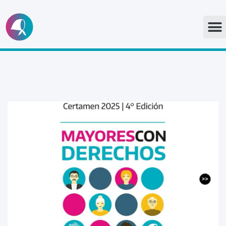
Ir
al
contenido