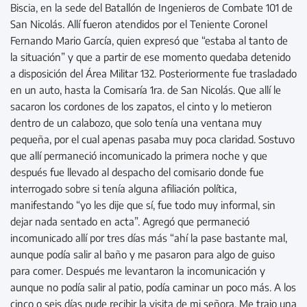
Biscia, en la sede del Batallón de Ingenieros de Combate 101 de
San Nicolás. Allí fueron atendidos por el Teniente Coronel
Fernando Mario García, quien expresó que “estaba al tanto de
la situación” y que a partir de ese momento quedaba detenido
a disposición del Área Militar 132. Posteriormente fue trasladado
en un auto, hasta la Comisaría 1ra. de San Nicolás. Que allí le
sacaron los cordones de los zapatos, el cinto y lo metieron
dentro de un calabozo, que solo tenía una ventana muy
pequeña, por el cual apenas pasaba muy poca claridad. Sostuvo
que allí permaneció incomunicado la primera noche y que
después fue llevado al despacho del comisario donde fue
interrogado sobre si tenía alguna afiliación política,
manifestando “yo les dije que sí, fue todo muy informal, sin
dejar nada sentado en acta”. Agregó que permaneció
incomunicado allí por tres días más “ahí la pase bastante mal,
aunque podía salir al baño y me pasaron para algo de guiso
para comer. Después me levantaron la incomunicación y
aunque no podía salir al patio, podía caminar un poco más. A los
cinco o seis días pude recibir la visita de mi señora. Me trajo una