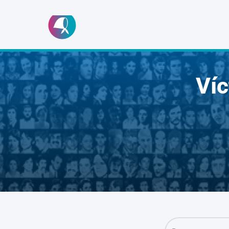
Ir
al
contenido
Ví