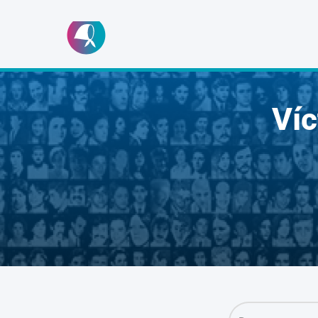
Ir
al
contenido
Ví