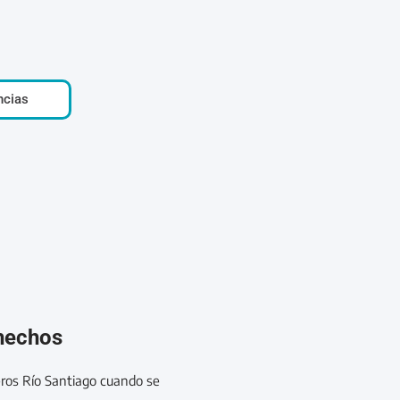
ncias
 hechos
eros Río Santiago cuando se