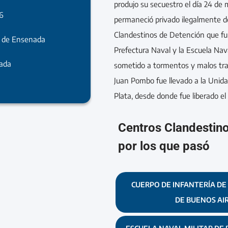
produjo su secuestro el día 24 de 
6
permaneció privado ilegalmente de
Clandestinos de Detención que fu
a de Ensenada
Prefectura Naval y la Escuela Nava
rada
sometido a tormentos y malos trat
Juan Pombo fue llevado a la Unida
Plata, desde donde fue liberado e
Centros Clandestin
por los que pasó
CUERPO DE INFANTERÍA DE L
DE BUENOS AIRE