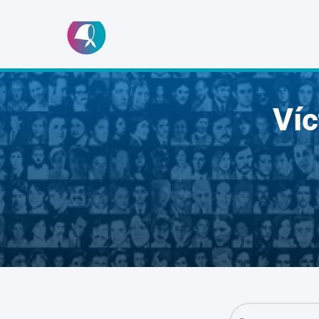
Ir
al
contenido
Ví