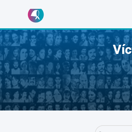
Ir
al
contenido
Ví