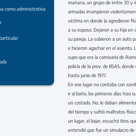
mañana, un grupo de entre 30 y 
na como administrativa
armadas irrumpieron violentamente
víctima en donde la agredieron fí
7
a su esposo. Dejaron a su hija en c
particular
su pareja. La subieron a un auto p
e hicieron agachar en el asiento. 
supo que era la comisaria de Ram
rada
policía de la prov. de BSAS, donde
hasta junio de 1977.
En ese lugar no contaba con sanit
ir al baño, los primeros días hizo 
un costado. No, le daban alimentos
del tiempo y sufrió maltratos físic
un lugar, al bajar, escuchó tiros q
entendió que fue un simulacro de f