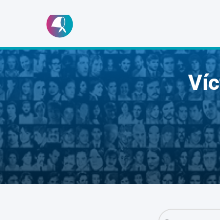
Ir
al
contenido
Ví