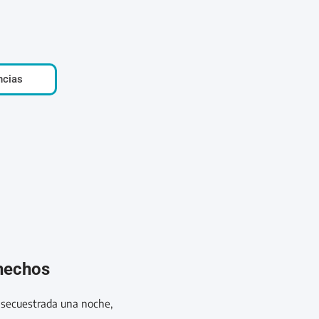
ncias
 hechos
 secuestrada una noche,