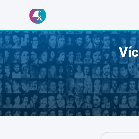
Ir
al
contenido
Ví