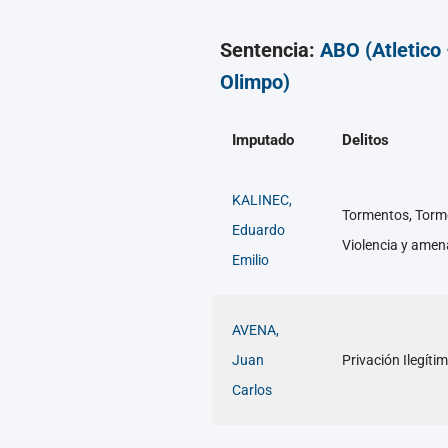
Sentencia:
ABO (Atletico
Olimpo)
Imputado
Delitos
KALINEC,
Tormentos, Torme
Eduardo
Violencia y amena
Emilio
AVENA,
Juan
Privación Ilegíti
Carlos