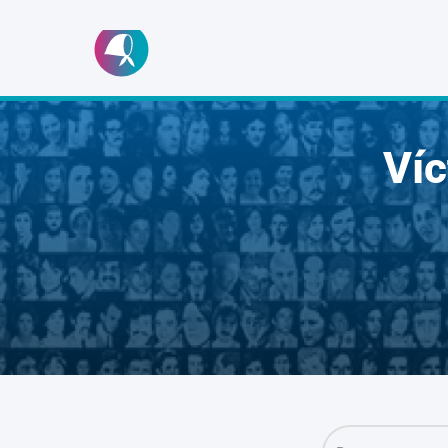
Ir
al
contenido
Ví