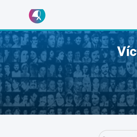
Ir
al
contenido
Ví