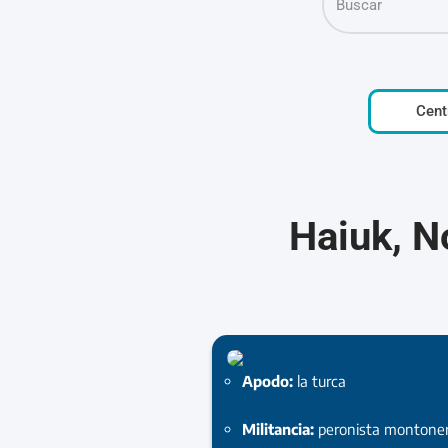
Cent
Haiuk, N
Apodo:
la turca
Militancia:
peronista montone