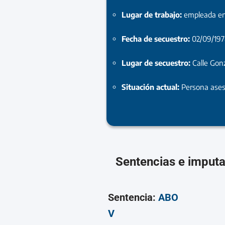
Lugar de trabajo:
empleada en
Fecha de secuestro:
02/09/19
Lugar de secuestro:
Calle Gon
Situación actual:
Persona ase
Sentencias e imput
Sentencia:
ABO
V