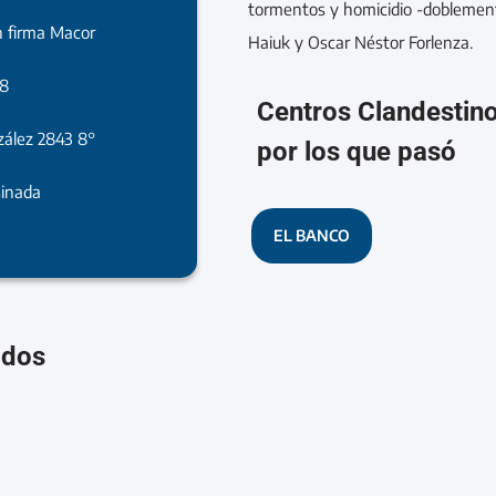
tormentos y homicidio -doblemen
 firma Macor
Haiuk y Oscar Néstor Forlenza.
78
Centros Clandestin
zález 2843 8°
por los que pasó
sinada
EL BANCO
ados