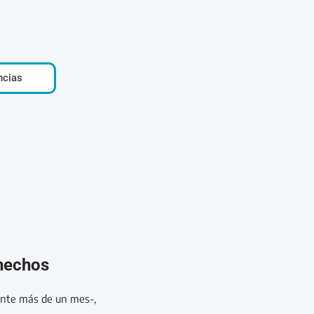
ncias
 hechos
urante más de un mes-,