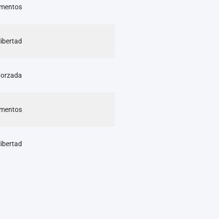
ormentos
libertad
 Forzada
ormentos
libertad