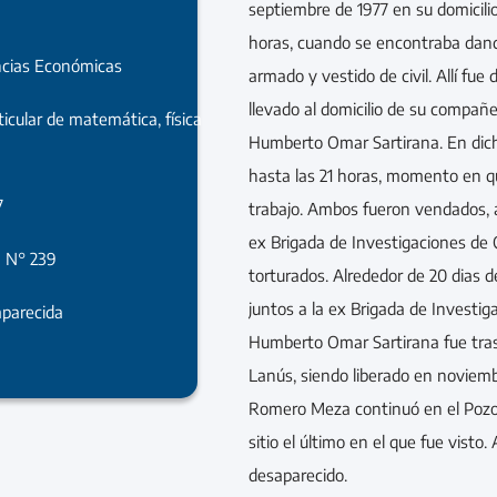
septiembre de 1977 en su domicili
horas, cuando se encontraba dand
ncias Económicas
armado y vestido de civil. Allí fue
llevado al domicilio de su compañe
ticular de matemática, física
Humberto Omar Sartirana. En dich
hasta las 21 horas, momento en q
7
trabajo. Ambos fueron vendados, a
ex Brigada de Investigaciones de Q
a N° 239
torturados. Alrededor de 20 dias d
juntos a la ex Brigada de Investig
parecida
Humberto Omar Sartirana fue trasl
Lanús, siendo liberado en noviemb
Romero Meza continuó en el Pozo 
sitio el último en el que fue visto.
desaparecido.