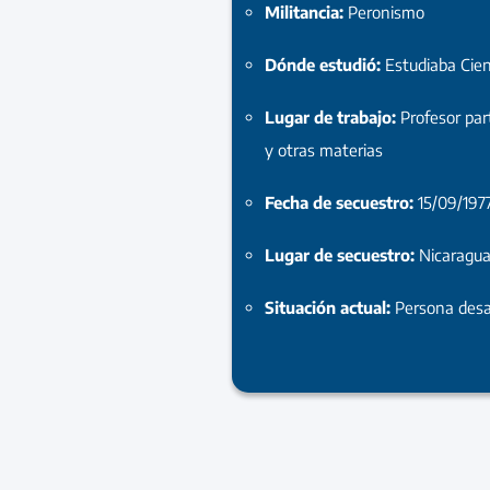
Militancia:
Peronismo
Dónde estudió:
Estudiaba Cie
Lugar de trabajo:
Profesor par
y otras materias
Fecha de secuestro:
15/09/197
Lugar de secuestro:
Nicaragu
Situación actual:
Persona desa