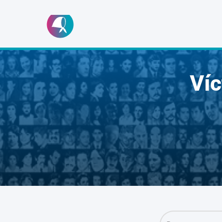
Ir
al
contenido
Ví