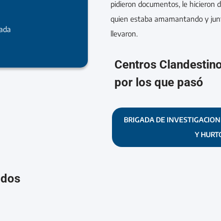
pidieron documentos, le hicieron de
quien estaba amamantando y junt
rada
llevaron.
Centros Clandestin
por los que pasó
BRIGADA DE INVESTIGACION
Y HURT
ados