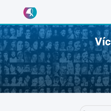
Ir
al
contenido
Ví