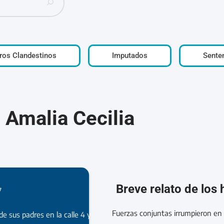
ros Clandestinos
Imputados
Sente
Amalia Cecilia
Breve relato de los
7
Fuerzas conjuntas irrumpieron en e
de sus padres en la calle 4 y