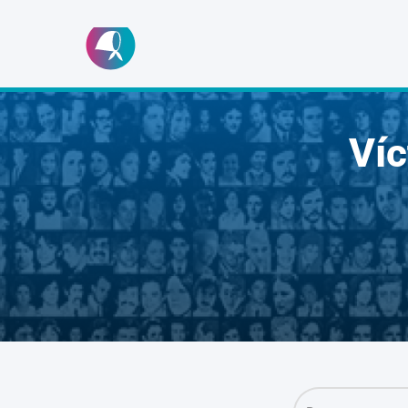
Ir
al
contenido
Ví