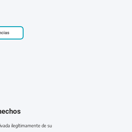
ncias
 hechos
ivada ilegítimamente de su