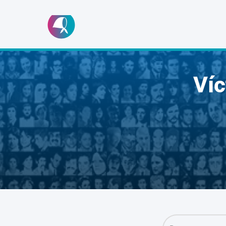
Ir
al
contenido
Ví