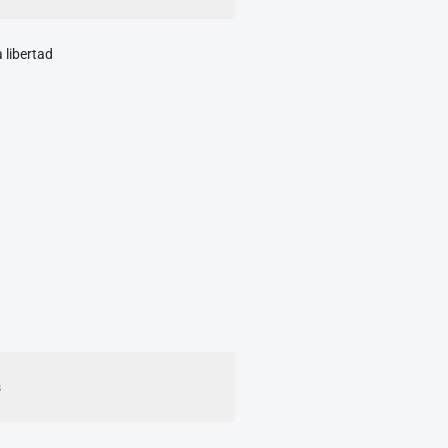
 libertad
d
s