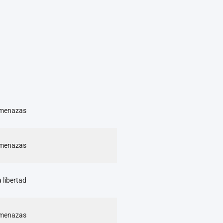
 amenazas
 amenazas
 libertad
 amenazas