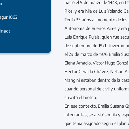
nació el 9 de marzo de 1943, en P
6
Ríos, y era hija de Luis Yolando G
egur 1862
Tenía 33 años al momento de los h
Autónoma de Buenos Aires y era p
sinada
Luis Enrique Pujals, quien fue sec
de septiembre de 1971. Tuvieron un
el 29 de marzo de 1976 Emilia Sus
Elena Amadio, Víctor Hugo Gonzá
Héctor Geraldo Chávez, Nelson Ag
Mangini estaban dentro de la casa 
cuando personal de civil y uniform
suscitó el tiroteo.
En ese contexto, Emilia Susana G
integrantes, se alistó en fila y es
que tenía asignado según el plan