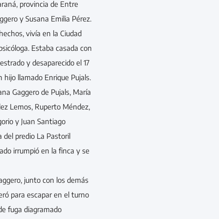
araná, provincia de Entre
aggero y Susana Emilia Pérez.
echos, vivía en la Ciudad
sicóloga. Estaba casada con
uestrado y desaparecido el 17
 hijo llamado Enrique Pujals.
ana Gaggero de Pujals, María
lez Lemos, Ruperto Méndez,
orio y Juan Santiago
del predio La Pastoril
ado irrumpió en la finca y se
aggero, junto con los demás
peró para escapar en el turno
 de fuga diagramado