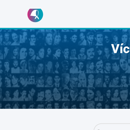
Ir
al
contenido
Ví