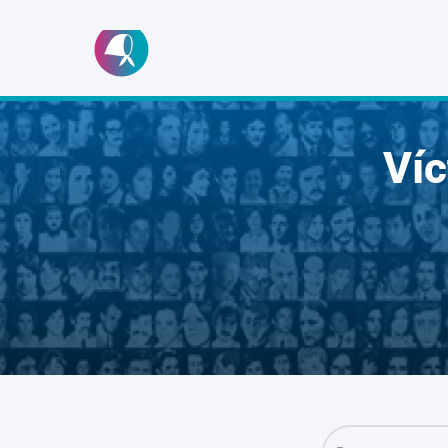
Ir
al
contenido
Ví