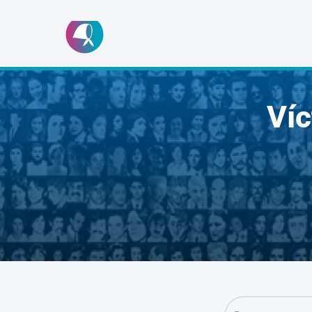
Ir
al
contenido
Ví