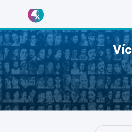
Ir
al
contenido
Ví