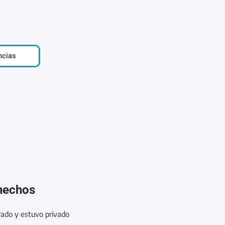
ncias
 hechos
rado y estuvo privado