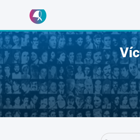
Ir
al
contenido
Ví