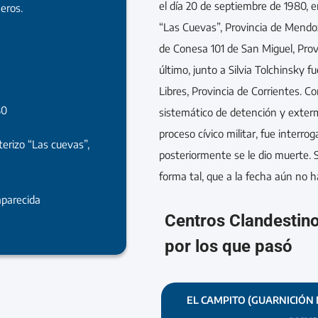
el día 20 de septiembre de 1980, en
eros.
“Las Cuevas”, Provincia de Mendoz
de Conesa 101 de San Miguel, Prov
último, junto a Silvia Tolchinsky f
Libres, Provincia de Corrientes. C
80
sistemático de detención y exterm
proceso cívico militar, fue interr
terizo “Las cuevas”,
posteriormente se le dio muerte. 
forma tal, que a la fecha aún no h
parecida
Centros Clandestin
por los que pasó
EL CAMPITO (GUARNICIÓN 