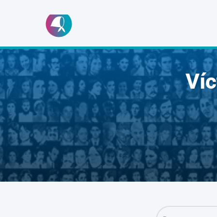
Ir
al
contenido
Ví