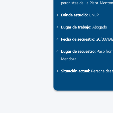
peronistas de La Plata. Monton
Dónde estudió:
UNLP
Lugar de trabajo:
Abogado
Fecha de secuestro:
20/09/19
Lugar de secuestro:
Paso fron
Mendoza.
Situación actual:
Persona desa