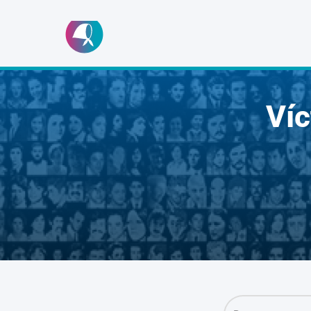
Ir
al
contenido
Ví