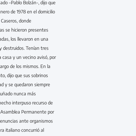
do –Pablo Bolzán-, dijo que
Enero de 1978 en el domicilio
 Caseros, donde
s se hicieron presentes
das, los llevaron en una
 destruidos. Tenían tres
a casa y un vecino avisó, por
cargo de los mismos. En la
ato, dijo que sus sobrinos
ad y se quedaron siempre
 cuñado nunca más
hecho interpuso recurso de
a Asamblea Permanente por
denuncias ante organismos
a italiano concurrió al