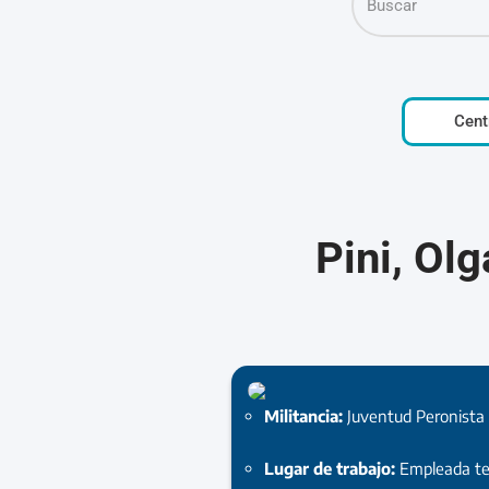
Cent
Pini, Ol
Militancia:
Juventud Peronista
Lugar de trabajo:
Empleada te