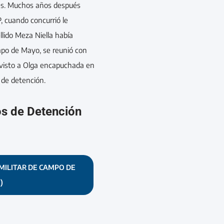
es. Muchos años después
, cuando concurrió le
llido Meza Niella había
po de Mayo, se reunió con
 visto a Olga encapuchada en
 de detención.
os de Detención
MILITAR DE CAMPO DE
)