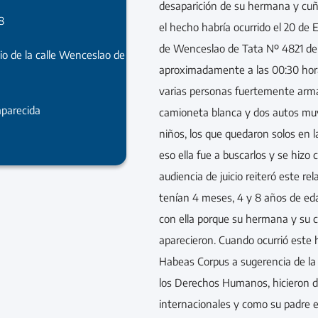
desaparición de su hermana y cuña
8
el hecho habría ocurrido el 20 de 
de Wenceslao de Tata Nº 4821 de
lio de la calle Wenceslao de
aproximadamente a las 00:30 hora
varias personas fuertemente arma
parecida
camioneta blanca y dos autos muy
niños, los que quedaron solos en l
eso ella fue a buscarlos y se hizo 
audiencia de juicio reiteró este rel
tenían 4 meses, 4 y 8 años de ed
con ella porque su hermana y su
aparecieron. Cuando ocurrió este 
Habeas Corpus a sugerencia de l
los Derechos Humanos, hicieron 
internacionales y como su padre er