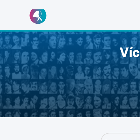
Ir
al
contenido
Ví