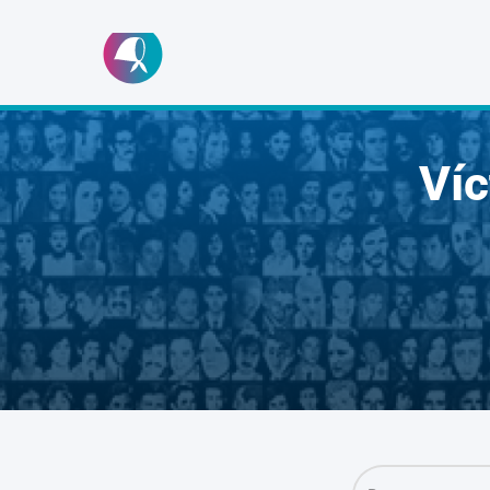
Ir
al
contenido
Ví