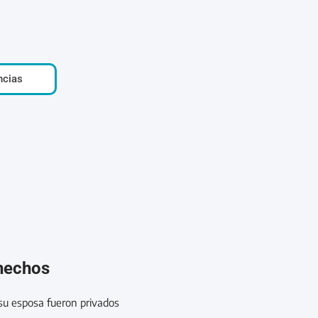
ncias
 hechos
 su esposa fueron privados