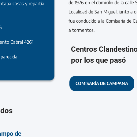
de 1976 en el domicilio de la calle
intaba casas y repartía
Localidad de San Miguel, junto a o
fue conducido a la Comisaría de
6
a tormentos.
gento Cabral 4261
Centros Clandestin
parecida
por los que pasó
COMISARÍA DE CAMPANA
ados
ampo de