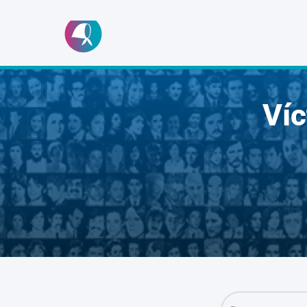
Ir
al
contenido
Ví