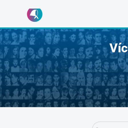
Ir
al
contenido
Ví