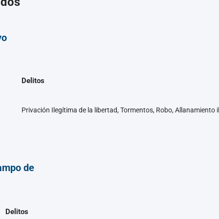
ados
yo
Delitos
Privación Ilegítima de la libertad, Tormentos, Robo, Allanamiento i
ampo de
Delitos