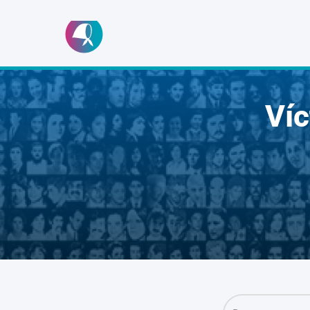
Ir
al
contenido
Ví