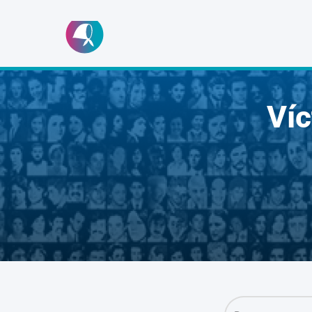
Ir
al
contenido
Ví