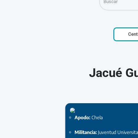
Cent
Jacué Gu
Apodo:
Chela
Militancia:
Juventud Universita