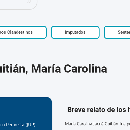
ros Clandestinos
Imputados
Sente
itián, María Carolina
Breve relato de los
María Carolina Jacué Guitián fue p
ria Peronista (JUP)