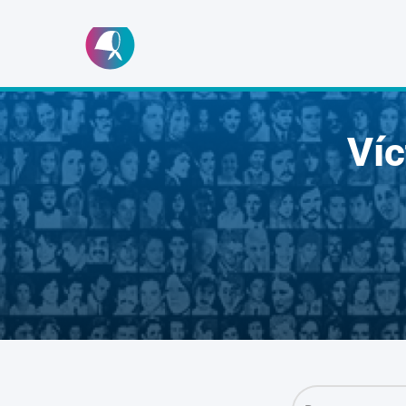
Ir
al
contenido
Ví