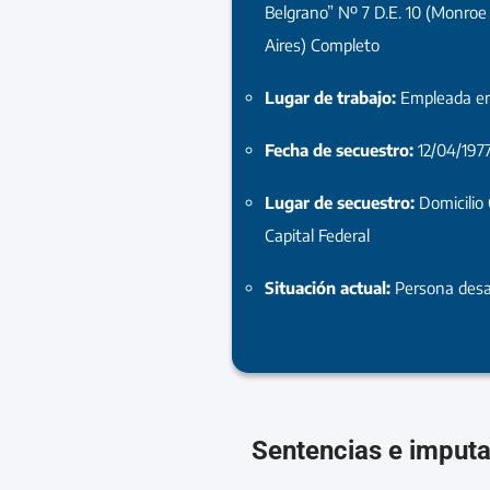
Belgrano” Nº 7 D.E. 10 (Monroe
Aires) Completo
Lugar de trabajo:
Empleada en
Fecha de secuestro:
12/04/197
Lugar de secuestro:
Domicilio
Capital Federal
Situación actual:
Persona desa
Sentencias e imput