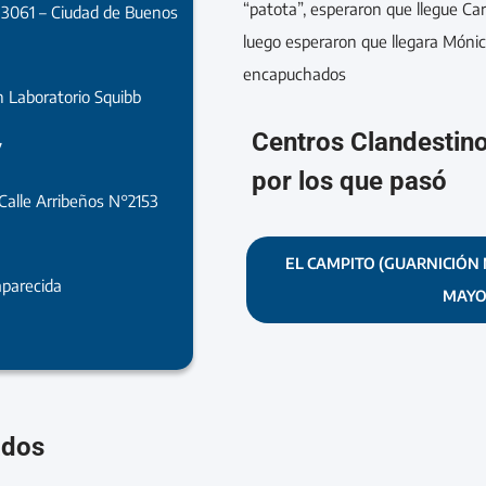
“patota”, esperaron que llegue Ca
 3061 – Ciudad de Buenos
luego esperaron que llegara Mónic
encapuchados
 Laboratorio Squibb
Centros Clandestin
7
por los que pasó
 Calle Arribeños N°2153
EL CAMPITO (GUARNICIÓN 
parecida
MAYO
ados