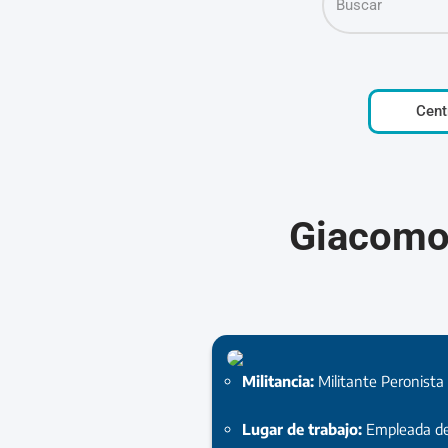
Cent
Giacomoz
Militancia:
Militante Peronista
Lugar de trabajo:
Empleada de