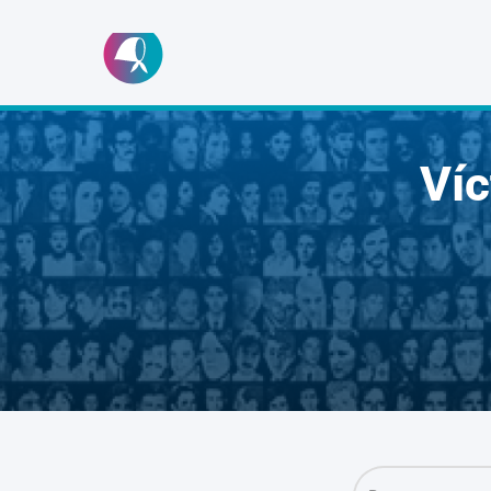
Ir
al
contenido
Ví