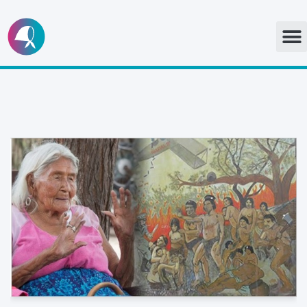
Ir
al
contenido