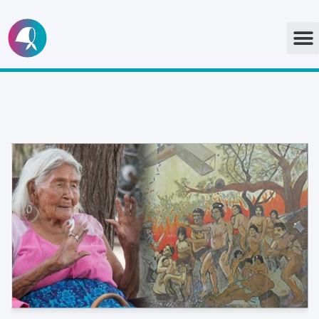
Ir
al
contenido