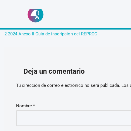
Ir
2-2024-Anexo-II-Guia-de-inscripcion-del-REPROCI
al
contenido
Deja un comentario
Tu dirección de correo electrónico no será publicada.
Los 
Nombre
*