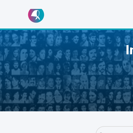
Ir
al
contenido
I