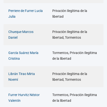
Perriere de Furrer Lucía
Privación Ilegítima de la
Julia
libertad
Chueque Marcos
Privación Ilegítima de la
Daniel
libertad, Tormentos
García Suárez María
Tormentos, Privación Ilegítima
Cristina
de la libertad
Librán Tirao Mirta
Privación Ilegítima de la
Noemí
libertad, Tormentos
Furrer Hurvitz Néstor
Tormentos, Privación Ilegítima
Valentín
de la libertad