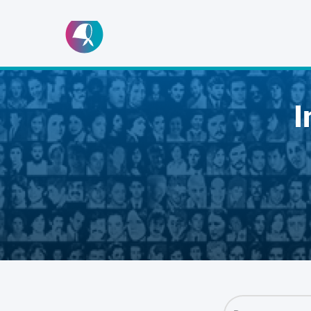
Ir
al
contenido
I