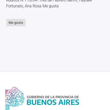
Adultos N°710/04-.Tres de Febrero Nanni, Haydeé
Fortunato, Ana Rosa Me gusta
Me gusta