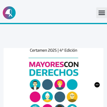
Ir
al
contenido