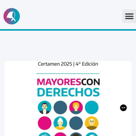
Ir
al
contenido