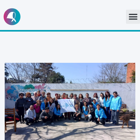
Ir
al
contenido