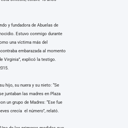
ando y fundadora de Abuelas de
enocidio. Estuvo conmigo durante
como una víctima más del
e encontraba embarazada al momento
Virginia”, explicó la testigo.
2015.
 hijo, su nuera y su nieto: “Se
 se juntaban las madres en Plaza
 con un grupo de Madres: “Ese fue
eves crecía el número”, relató.
 “Una de las primeras medidas que