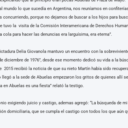
l mundo lo que sucedía en Argentina, nos reuníamos en confiterías,
concurriendo, porque no dejamos de buscar a los hijos para busca
e tuvo la visita de la Comisión Interamericana de Derechos Humano
a cola para hacer las denuncias era larguísima, era eterna”.
ctadura Delia Giovanola mantuvo un encuentro con la sobreviviente
2 de diciembre de 1976”, desde ese momento dedicó su vida a la búsq
de 2015 recibió la noticia de que su nieto Martín había sido recupe
llegó a la sede de Abuelas empezaron los gritos de quienes allí 
 en Abuelas es una fiesta” relató la testigo.
onio exigiendo juicio y castigo, ademas agregó: “La búsqueda de mi 
ón domiciliaria, que se cumpla el castigo con todos los que aún q