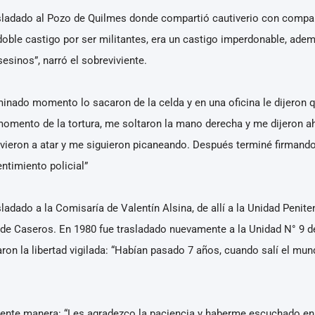
sladado al Pozo de Quilmes donde compartió cautiverio con compa
oble castigo por ser militantes, era un castigo imperdonable, adem
esinos”, narró el sobreviviente.
minado momento lo sacaron de la celda y en una oficina le dijeron q
momento de la tortura, me soltaron la mano derecha y me dijeron ah
lvieron a atar y me siguieron picaneando. Después terminé firmando
entimiento policial”
adado a la Comisaría de Valentín Alsina, de allí a la Unidad Peniten
 de Caseros. En 1980 fue trasladado nuevamente a la Unidad N° 9 de 
ron la libertad vigilada: “Habían pasado 7 años, cuando salí el mu
iente manera: “Les agradezco la paciencia y haberme escuchado en 