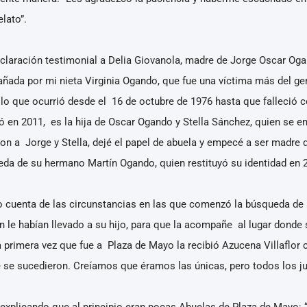
lato”.
eclaración testimonial a Delia Giovanola, madre de Jorge Oscar Og
ada por mi nieta Virginia Ogando, que fue una víctima más del g
 que ocurrió desde el 16 de octubre de 1976 hasta que falleció 
ció en 2011, es la hija de Oscar Ogando y Stella Sánchez, quien s
n a Jorge y Stella, dejé el papel de abuela y empecé a ser madre de 
ueda de su hermano Martín Ogando, quien restituyó su identidad en 
 cuenta de las circunstancias en las que comenzó la búsqueda de su
 le habían llevado a su hijo, para que la acompañe al lugar donde
a primera vez que fue a Plaza de Mayo la recibió Azucena Villaflor
e se sucedieron. Creíamos que éramos las únicas, pero todos los ju
 explicando que al principio eran pocas Abuelas de Plaza de Mayo: