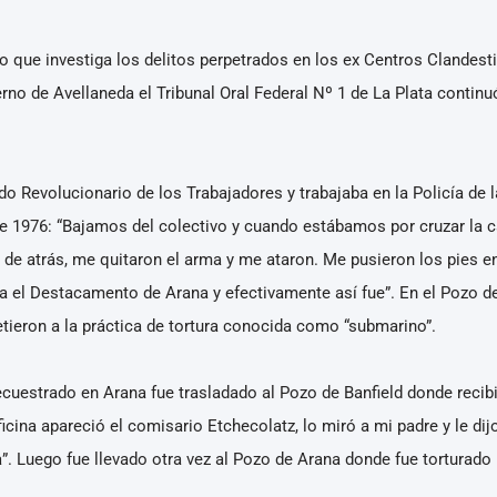
ico que investiga los delitos perpetrados en los ex Centros Clandes
ierno de Avellaneda el Tribunal Oral Federal Nº 1 de La Plata contin
ido Revolucionario de los Trabajadores y trabajaba en la Policía de 
e 1976: “Bajamos del colectivo y cuando estábamos por cruzar la c
o de atrás, me quitaron el arma y me ataron. Me pusieron los pies 
ra el Destacamento de Arana y efectivamente así fue”. En el Pozo 
tieron a la práctica de tortura conocida como “submarino”.
uestrado en Arana fue trasladado al Pozo de Banfield donde recibió
ficina apareció el comisario Etchecolatz, lo miró a mi padre y le di
a”. Luego fue llevado otra vez al Pozo de Arana donde fue torturad