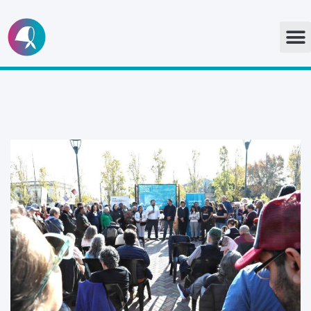
Ir
al
contenido