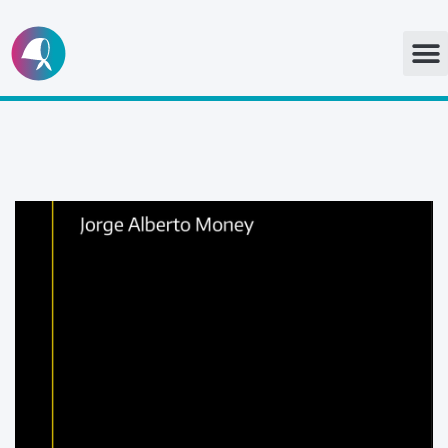
Ir
al
contenido