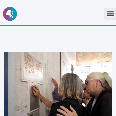
Ir
al
contenido